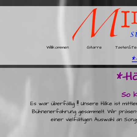
Willkommen
Gitarre
Tasten&Te
*
*-H
So k
Es war überfällig !!! Unsere Hilke ist mitt
Bühnenerfahrung gesammelt. Wir präsent
einer vielfältigen Auswahl an So